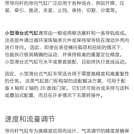
带导向杆的导向气缸广泛应用于各种场合，例如升降、压
装、牵引、推送、夹紧、止挡、保持、切割、分离等。
小型滑台式气缸
通常由一根或两根活塞杆和一条导轨组成。
这些部件通过循环滚珠轴承元件或保持架导轨在滑动外壳内
进行导向。 因此，即使在承受横向载荷和扭矩的情况下，
也能执行极其精确的运动，并保持极高的重复定位精度。
小型滑台式气缸可水平或垂直装配，且始终执行直线运动。
因此，小型滑台式气缸非常适合用于需要高精度和高重复性
的任务。 这类气缸是门形构架的适配解决方案，可用于配
备 X 轴和 Z 轴的 2D 直线门架。 它们还可组合成夹持与送料
或叠加式配置，而且在许多情况下无需转接件。
速度和流量调节
导向杆气缸专为高精度应用而设计，气流调节的精度是确保