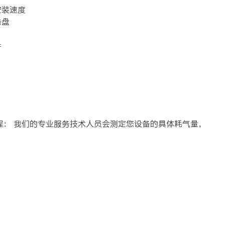
安装速度
卷盘
件
程： 我们的专业服务技术人员会测定您设备的具体耗气量，
。