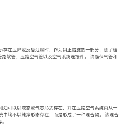
显示存在压降或反复泄漏时，作为纠正措施的一部分，除了检
管路软管、压缩空气管以及空气系统连接件。 请确保气管和
水和油可以以液态或气态形式存在，并在压缩空气系统内从一
统中均不以纯净形态存在，而是形成了一种混合物。 该混合
异。