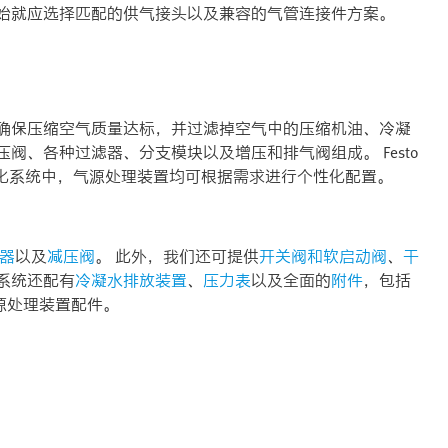
开始就应选择匹配的供气接头以及兼容的气管连接件方案。
能确保压缩空气质量达标，并过滤掉空气中的压缩机油、冷凝
阀、各种过滤器、分支模块以及增压和排气阀组成。 Festo
块化系统中，气源处理装置均可根据需求进行个性化配置。
器
以及
减压阀
。 此外，我们还可提供
开关阀和软启动阀
、
干
系统还配有
冷凝水排放装置
、
压力表
以及全面的
附件
，包括
源处理装置配件。