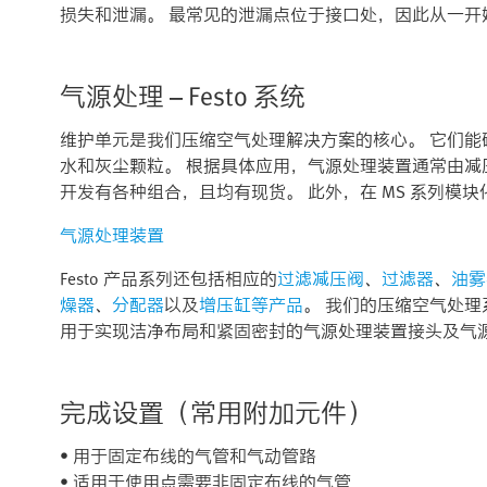
损失和泄漏。 最常见的泄漏点位于接口处，因此从一
气源处理 – Festo 系统
维护单元是我们压缩空气处理解决方案的核心。 它们
水和灰尘颗粒。 根据具体应用，气源处理装置通常由减压
开发有各种组合，且均有现货。 此外，在 MS 系列模
气源处理装置
Festo 产品系列还包括相应的
过滤减压阀
、
过滤器
、
油雾
燥器
、
分配器
以及
增压缸等产品
。 我们的压缩空气处理
用于实现洁净布局和紧固密封的气源处理装置接头及气
完成设置（常用附加元件）
• 用于固定布线的气管和气动管路
• 适用于使用点需要非固定布线的气管