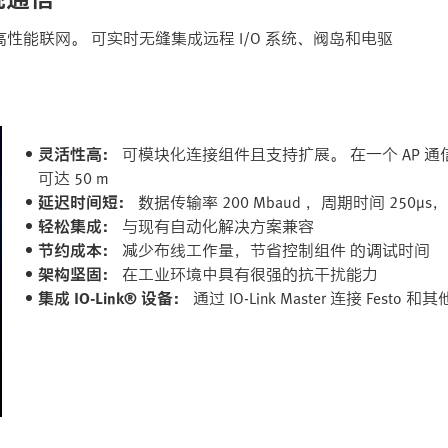
能联网。 可实时无缝集成远程 I/O 系统、阀岛和电驱
灵活性高：
可模块化连接组件且支持扩展。 在一个 AP 通
可达 50 m​
延迟时间短：
数据传输率 200 Mbaud ，周期时间 250
轻松集成：
与现有自动化解决方案兼容​
节约成本：
减少布线工作量，节省控制组件​ 的调试时间​
架构坚固：
在工业环境中具有很强的抗干扰能力​
集成 IO-Link® 设备：
通过 IO-Link Master 连接 Fes