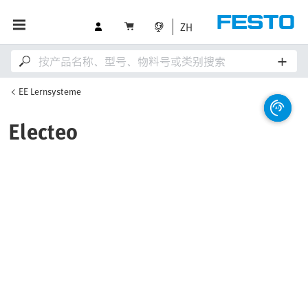
ZH
EE Lernsysteme
Electeo