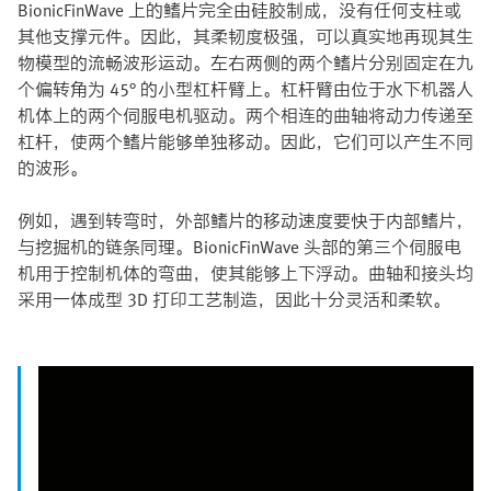
BionicFinWave 上的鳍片完全由硅胶制成，没有任何支柱或
其他支撑元件。因此，其柔韧度极强，可以真实地再现其生
物模型的流畅波形运动。左右两侧的两个鳍片分别固定在九
个偏转角为 45° 的小型杠杆臂上。杠杆臂由位于水下机器人
机体上的两个伺服电机驱动。两个相连的曲轴将动力传递至
杠杆，使两个鳍片能够单独移动。因此，它们可以产生不同
的波形。
例如，遇到转弯时，外部鳍片的移动速度要快于内部鳍片，
与挖掘机的链条同理。BionicFinWave 头部的第三个伺服电
机用于控制机体的弯曲，使其能够上下浮动。曲轴和接头均
采用一体成型 3D 打印工艺制造，因此十分灵活和柔软。