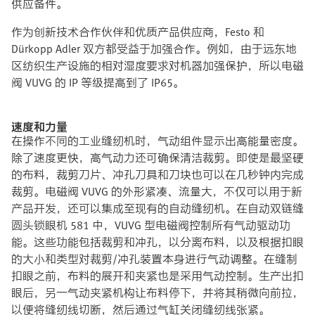
供应备件。
作为创新技术合作伙伴和优质产品供应商，Festo 和
Dürkopp Adler 双方都受益于加强合作。例如，由于远东地
区纺织生产设施的相对湿度要求对机器加强保护，所以电磁
阀 VUVG 的 IP 等级提高到了 IP65。
速度和力量
在操作不同的工业缝纫机时，气动组件显示出高能量密度。
除了速度更快，高气动力还可确保清洁裁剪。即使是最坚硬
的布料，裁剪刀片、冲孔刀具和刀块也可以在几秒钟内完成
裁剪。电磁阀 VUVG 的外形紧凑、流量大，不仅可以用于新
产品开发，还可以集成至现有的自动缝纫机。在自动双链缝
圆头锁眼机 581 中，VUVG 型电磁阀控制所有气动驱动功
能。这些功能包括裁剪和冲孔，以分离布料，以及根据扣眼
的大小和类型对裁剪/冲孔装置本身进行气动调整。在缝制
扣眼之前，布料的展开和夹紧也是采用气动控制。生产出扣
眼后，另一气动夹紧机构让布料停下，并将其稍微向前拉，
以便将缝纫线切断，然后通过气缸关闭缝纫线张紧。