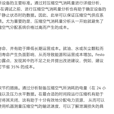
新设备的主要标准。通过对压缩空气消耗量进行详细分析，
即使在调试之前，进行压缩空气消耗量分析也有助于确定设备的
于静止状态时的数据。因此，此举可以保证压缩空气供应系
溃。尤为重要的是，压缩空气消耗量分析从一开始就避免了
缩空气分配系统价格过高而产生的成本。
寿命，并有助于降低长期运营成本。就油、水或灰尘颗粒而
寿命产生负面影响，从而导致能源和运营成本增加。Festo
力露点，发现其中的不足之处并提出改进建议，例如，建议
省 35％ 的成本。
节约措施。通过分析制备压缩空气所消耗的电量（在 24 小
线以及压力水平数据。在最合适的时间段运行压缩机有助于
时将其关闭，这有助于十分有效地分配电力资源， 从而可以
使用机器测量压缩空气的输送速度，可以了解泄漏损失的具