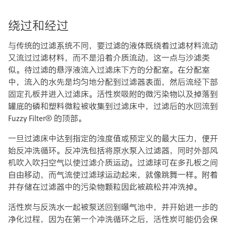
绕过和经过
与传统的过滤系统不同，要过滤的液体既绕着过滤材料流动
又流过过滤材料，而不是沿着介质流动，这一点与沙滤类
似。待过滤的悬浮液流入过滤床下方的分配室。在分配室
中，流入的水先是均匀地分配到过滤器表面，然后流经下部
固定孔板并进入过滤床。活性炭吸附的微污染物以及掉落到
罐底的磷和塑料微粒被收集到过滤床中，过滤后的水回流到
Fuzzy Filter® 的顶部。
一旦过滤床中达到指定的浊度值或预定义的最大压力，便开
始反冲洗循环。反冲洗包括将原水泵入过滤器，同时外部风
机吹入吹扫空气以使过滤介质运动。过滤球可在多孔板之间
自由移动，而气流使过滤球运动起来，就像跳舞一样。附着
并存储在过滤器中的污染物颗粒因此被疏松并冲洗掉。
活性炭与反洗水一起被泵送回到曝气池中，并开始进一步的
净化过程，因为在第一个冲洗循环之后，活性炭可能仍会保