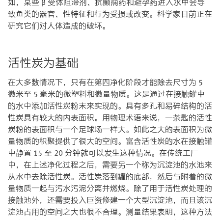
如，某些 β 受体阻滞剂、抗癫痫药和避孕药进入水中会导
致鱼类的器官、性特征和行为受损或改变。科学家目前正在
研究它们对人体造成的破坏。
活性炭为基础
在大多数情况下，只有在第四净化阶段才能除去尺寸为 5
微米至 5 毫米的微塑料和微量物质。这是通过在接触罐中
的水中添加活性炭粉末来实现的。具有多孔和易碎结构的活
性炭具有较大的内表面积。用物理术语来说，一茶匙的活性
炭粉的表面积与一个足球场一样大。如此之大的表面积为微
量物质的积聚提供了很大的空间。富含活性炭的水在接触罐
中静置 15 至 20 分钟就可以发生这种情况。在传统工厂
中，在上述净化过程之后，需要另一个称为沉淀池的水池来
从水中去除活性炭。活性炭落到罐的底部，然后与附着的微
量物质一起与污水污泥分离并燃烧。除了用于活性炭处理的
接触池外，还需要投入巨资修建一个大型沉淀池，而且该沉
淀池占用的空间之大也很不合理。测量结果表明，这种方法