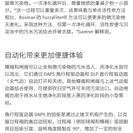
留微污染物。一次净化循环后，微量物质的量减少到一小部
分。“这一过程可以重复多次，这意味着与单步活性炭方法
相比，Bosman 的 FuzzyFilter® 方法可以使更多的微污染物
无害化。采用这种方法，仅需一次净化循环，活性炭便与沉
淀池中的污水污泥结合并被去除。”Gantner 解释说。
自动化带来更加便捷体验
蝶阀和闸阀可以让含有微污染物的污水流入，而净化水则可
以流出，它们通过 DAPS 角行程驱动器和 DLP 直行程驱动器
（全气动）自动打开和关闭。其他蝶阀和闸阀与上述气动驱
动器结合使用，可提供吹扫空气并可关闭污泥出口。自动闸
阀也用于将水从生物净化阶段泵入第四净化阶段的小型泵
站。
角行程驱动器 DAPS 的扭矩是通过止拨叉机构产生的，以克
服过程阀的高启动扭矩。过程阀（例如球阀和蝶阀）坚固耐
用且扭矩分度，旋转角度限制在 90°，增加了一定的安全