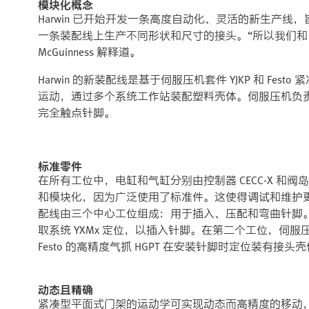
模块化概念
Harwin 已开始开发一条高度自动化、灵活的新生产线，
一条装配线上生产不同形状和尺寸的接头。“所以我们和 Fest
McGuinness 解释道。
Harwin 的新装配线是基于伺服压机套件 YJKP 和 Fes
运动，通过多个系统工作站装配塑料壳体。伺服压机负责
完全触点针脚。
标准零件
在所有工位中，电缸和气缸分别由控制器 CECC-X 和阀岛 C
和模块化，因为广泛使用了标准件。这使得调试和维护更加容
配线由三个中心工位组成：用于插入、压配和弯曲针脚
取系统 YXMx 定位，以插入针脚。在第二个工位，伺
Festo 的高精度气抓 HGPT 在安装针脚时定位装有接头
动态且精确
紧凑型平面式门架的运动学可实现动态而高精度的移动