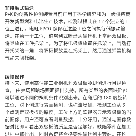
非接触式输送
P+K 的创新性检测装置目前正用于科学研究和为一级供应商
开发新型燃料电池生产技术。检测过程共在 12 个独立的工
位上进行。电缸 EPCO 确保在这些工位之间执行低振动输
送。在第一个工位，伯努利式吸盘从输送机上拿起双极板，
将其放在工件托架上。为了将电极板放置在托架上，气动打
开托架的一角，将双极板放置在托架上，然后通过弹簧机构
气动关闭托架。
缓慢操作
接下来，使用高性能工业相机对双极板冷却侧进行目视检
查， 由亮场和暗场照明提供支持。所有类型的表面缺陷都
可以通过不同的照明条件识别出来。在随后的 180 度旋转
工位，对下侧进行表面检测，也称流场侧。检测工位从 9
个点测定双极板的厚度。工位上方的监视器显示双极板的当
前图像，用户还可查看测量数据，十分好用。通过与图像数
据对比即可看出双极板的质量是否足够好。缺陷零件在加工
过程中被排出，同时系统将合格零件输送到中转站。在这