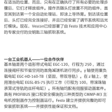
在适当的位置，而且，只有在正确执行了所有必要的处理步
骤后，它们才释放组件。操作员随头灯放置不同的组件，直
至其到达第一个全自动处理站，即涂上导热膏。到达该位置
后，头灯已经完全连接好，并且已经安装了调节系统和远光
灯模块。现在，Vescon已经部署了由 Festo 技术和应用中心
的专家交付的交钥匙三轴抓取系统。
一台工业机器人——一位合作伙伴
基本轴是两个齿形带式电缸 EGC-120，行程为 250 ，通过
连接阀杆和节省空间的直角减速机进行同步。y 轴使用重负
载电缸 EGC-HD-160-TB（坚固，带双导轨）。在 z 轴上，使
用滑台电缸 EGSL-BS-75 执行工作（行程为 100，带滚珠轴
承笼式导轨的丝杆电缸）。所有轴均配有伺服驱动器套件。
具有 PROFIBUS 接口和安全模块的三种类型的 CMMP-M3 主
电机控制器作为控制器运行。Festo 建立并提供完整的即可
安装抓取系统——并提供性能保证和文档。