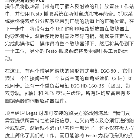
当导热膏遇到 PCB
操作员将散热器（带有用于插入反射镜的孔）放置在工作站
中，并使用 Festo 抓取系统在两侧自动涂抹导热膏。抓取系
统始终将双组分分配系统带到正确的轨道上的正确位置。在
下一步中，将带有五个 LED 的印刷电路板放置在散热器上
的导热膏中。然后使用反射器及其导向销，确保最佳定位。
完成此操作后，操作员将整个散热器卸下，然后将其带到下
一个工位，另外的 Festo 抓取系统将负责铆钉头工具的运
动。
在这里，有两个带导向滑块的齿形带式电缸 EGC-80 ，它们
通过一个连接阀杆和一个节省空间的直角减速机（x 轴）实
现同步。还有一个重负载电缸 EGC-HD-160-BS （坚固，带
双导轨，y 轴）和 PLFN 型法兰齿轮。所有轴均配备带有多
圈编码器的伺服驱动器组件。
项目经理 Legat 对即可安装的解决方案感到满意：“我们只
需要提供所需特性的详细信息，定义负载以及必须行进的路
径或轨道，然后就不必再思考这一部分了。这不仅在极大程
度上简化了我们的工作，而且能够将 Festo 为我们提供的抓