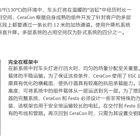
66°F(130°C)的环境中，车头灯将在温暖的“浴缸”中经历时长一
间，CeraCon 根据自身成熟的组件开发了针对客户的多层
段上都要通过一条长约 12 米的加热通道。使用升降机系统
垂直升降。多层系统的占用空间仅为卧式系统的四分之一。
完全在框架中
在新系统中对车头灯进行回火时，均匀的热量分配至关重要
载体的平稳运输。为了保证这些条件，CeraCon 使用了 E
廓具有优化的横截面，使执行器具有较高的抗扭承载能力。该系
高度，可将系统中的组件载体从一层运送到另一层。为了搭建带有 CM
器的完整系统，CeraCon 和 Festo 必须设计一些非常特殊
装，该框架也用于安全地运输较长的电缸。在交付到 Festo 后
有的布线和管路。再次回到 CeraCon 时，只需为其设置