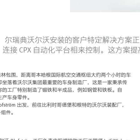
，尔瑞典沃尔沃安装的客户特定解决方案正
系统，连接 CPX 自动化平台相来控制。这方
。
间并被森林包围，距离哥本哈根国际航空交通枢纽大约两个小时的车
却坐落着沃尔沃集团最重要的车身制造厂，这是一家秉承传
称的工厂特别制造了锻铁和半成品，例如钢管和铁板。自
车型生产车身零件。
ofström 出发，前往比利时哥德堡和根特的沃尔沃装配厂，
身组件。