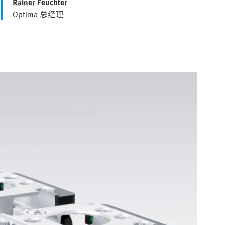
Rainer Feuchter
Optima 总经理