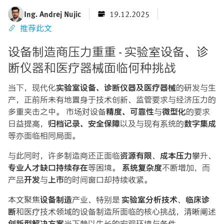
Ing. Andrej Nujic
19.12.2025
推荐此文
设备制造商压力重重 - 实验室设备、诊
断仪器和医疗器械面临何种挑战
当下，现代化
实验室设备、诊断仪器及医疗器械
的研发与生
产，正前所未有地置身于技术创新、监管要求与经济压力的
多重夹击之中。 市场对设备
精度、可靠性
与
微型化
的要求
日益提高，
归档记录、安全保障
以及与现有系统的
数字集成
等亦面临相同局面。
与此同时，许多制造商还正面临
资源有限
、
成本压力
攀升、
专业人才缺口持续存在
等困境。
系统复杂度
不断增加，而
产品
开发
与
上市
的时间窗口却持续收紧。
本文聚焦
设备制造
产业、特别是
实验室分析技术
、
临床诊
断
和医疗技术领域的设备制造所面临的核心挑战，清晰阐述
创新型解决方案
当下赖以生长的宏观环境与条件。