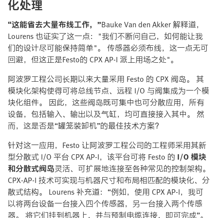
化处理
“这能省去大量布线工作，”
Bauke Van den Akker 解释道，
Lourens 也证实了这一点："我们不断问自己，如何能让我
们的设计尽可能保持简单"。 传感器必须布线，这一点无可
回避，但这正是Festo的 CPX AP-I 派上用场之处"。
阿波罗工程公司长期以来大量采用 Festo 的 CPX 阀岛。 其
模块化架构使得可将总线节点、远程 I/O 与阀集成为一个模
块化组件。 因此，这些阀岛既可集中也可分散应用，所有
设备，包括输入、输出以及气缸，均可直接接入其中。 然
而，这是否是“罐笼装卸机”的最佳技术方案？
针对这一应用，Festo 让阿波罗工程公司的工程师采用其新
型分散式 I/O 平台 CPX AP-I，该平台可将 Festo 的
I/O 模块
和分散式阀岛
灵活、可扩展地连接至各种常见的控制架构。
CPX-AP-I 技术可实现与机器尺寸和布局相匹配的模块化、分
散式结构。 Lourens 补充道：“例如，使用 CPX AP-I，我可
以将两台设备一台接入四个传感器，另一台接入两个传感
器。 将它们挂到机器上，并与预制电缆连接，即可完成”。