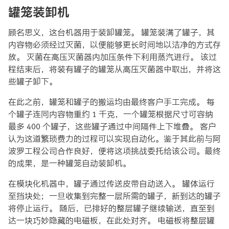
罐笼装卸机
顾名思义，这台机器用于装卸罐笼。 罐笼装满了罐子，其
内容物必须经过灭菌，以便能够更长时间地以洁净的方式存
放。 灭菌在高压灭菌器内加压条件下利用蒸汽进行。 该过
程结束后，将装有罐子的罐笼从高压灭菌器中取出，并将这
些罐子卸下。
在此之前，罐笼和罐子的搬运均由最终客户手工完成。 每
个罐子连同内容物重约 1 千克，一个罐笼根据尺寸可容纳
最多 400 个罐子，这些罐子通过中间隔件上下堆叠。 客户
认为这道繁琐费力的过程可以实现自动化。鉴于其此前与阿
波罗工程公司合作良好，便将这项挑战委托给该公司。最终
的成果，是一种罐笼自动装卸机。
在模块化机器中，罐子通过传送皮带自动送入。 罐体运行
至挡块处；一旦收集到完整一层所需的罐子，新到达的罐子
将停止运行。 随后，已排好的整层罐子继续输送，直至到
达一块巧妙隐藏的电磁板，在此处对齐。 电磁板将整层罐