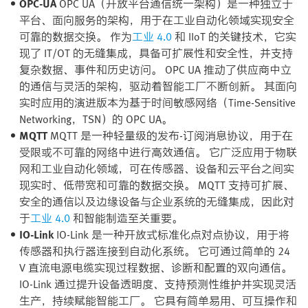
OPC-UA
OPC UA（开放平台通信统一架构）是一种独立于
平台、面向服务的架构，用于在工业自动化领域实现安全
可靠的数据交换。 作为
工业 4.0
和 IIoT 的关键技术，它实
现了 IT/OT 的无缝集成，具备可扩展性和安全性，并支持
复杂数据、事件和历史访问。 OPC UA 推动了供应商中立
的通信与灵活的架构，驱动着智能工厂不断创新。 其面向
实时应用的演进版本为基于时间敏感网络（Time-Sensitive
Networking，TSN）的 OPC UA。
MQTT
MQTT 是一种轻量级的发布-订阅消息协议，用于在
受限或不可靠的网络中进行高效通信。 它广泛应用于物联
网和工业自动化领域，可在传感器、设备和云平台之间实
现实时、低带宽和可靠的数据交换。 MQTT 支持可扩展、
安全的通信以及边缘设备与企业系统的无缝集成，因此对
于
工业 4.0
和智能制造至关重要。
IO-Link
IO-Link 是一种开放式标准化点对点协议，用于将
传感器和执行器连接到自动化系统。 它可通过简单的 24
V 直流电源电缆实现过程数据、诊断和配置的双向通信。
IO-Link 通过提升设备透明度、支持预测性维护并实现灵活
生产，持续赋能智能工厂。 它具有简单易用、可互操作和