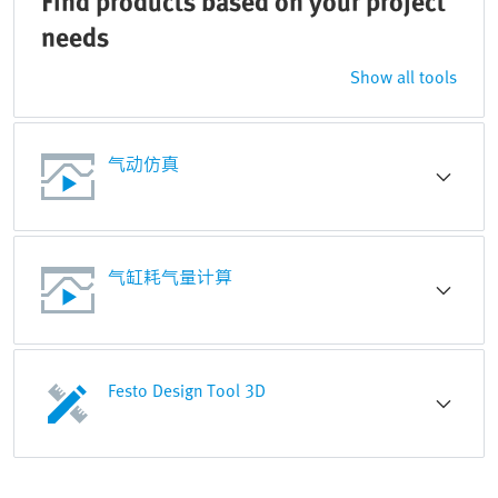
Find products based on your project
needs
Show all tools
气动仿真
气缸耗气量计算
Festo Design Tool 3D